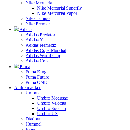
Nike Mercurial
Nike Mercurial Superfly
Nike Mercurial Vapor
Nike Tiempo
Nike Premier
Adidas
Adidas Predator
Adidas X
Adidas Nemeziz
Adidas Copa Mundial
Adidas World Cup
Adidas Copa
Puma
Puma King
Puma Future
Puma ONE
Andre mærker
Umbro
Umbro Medusae
Umbro Velocita
Umbro Speciali
Umbro UX
Diadora
Hummel
Joma