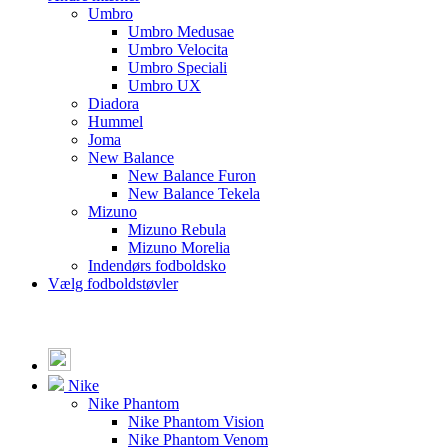
Umbro
Umbro Medusae
Umbro Velocita
Umbro Speciali
Umbro UX
Diadora
Hummel
Joma
New Balance
New Balance Furon
New Balance Tekela
Mizuno
Mizuno Rebula
Mizuno Morelia
Indendørs fodboldsko
Vælg fodboldstøvler
Nike
Nike Phantom
Nike Phantom Vision
Nike Phantom Venom