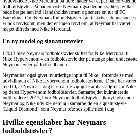
nyudviklede Nike Mercurial på flere måder var et par banebrydende
fodboldstøvler. På banen viste Neymar også denne kvalitet, hvilket
både bragte han ind i landsholdsvarmen og senere en tur til FC
Barcelona. Om Neymars fodboldstøvler kan tilskrives denne succes
er nok tvivlsomt, men der er ingen tvivl om, at Neymar har været
meget tilfreds med Nike Mercurial.
En ny model og signaturstøvler
I 2013 blev Neymars fodboldstøvler skiftet fra Nike Mercurial til
Nike Hypervenom – en fodboldstøvle der på mange plan understøtte
Neymars evner på fodboldbanen.
Neymar har også givet uvurderlige input til Nike i forbindelse med
udviklingen af Nike Hypervenom fodboldstøvlerne. Dette har været
med til, at Neymar i dag er en af de vigtigste ambassadører for Nike
og deres Hypervenom fodboldstøvler. Samarbejdet kulminerede
indtil videre i 2015, hvor Neymars fodboldstøvler fik nyt udseende.
Neymar og Nike udvikle nemlig i samarbejde en signaturstøvle
(Liquid Diamond), som Neymar ofte ses spille med i dag.
Hvilke egenskaber har Neymars
fodboldstøvler?