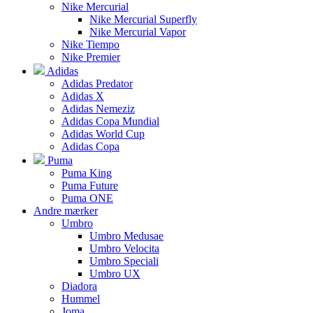
Nike Mercurial
Nike Mercurial Superfly
Nike Mercurial Vapor
Nike Tiempo
Nike Premier
Adidas
Adidas Predator
Adidas X
Adidas Nemeziz
Adidas Copa Mundial
Adidas World Cup
Adidas Copa
Puma
Puma King
Puma Future
Puma ONE
Andre mærker
Umbro
Umbro Medusae
Umbro Velocita
Umbro Speciali
Umbro UX
Diadora
Hummel
Joma