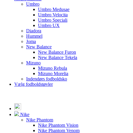
Umbro
Umbro Medusae
Umbro Velocita
Umbro Speciali
Umbro UX
Diadora
Hummel
Joma
New Balance
New Balance Furon
New Balance Tekela
Mizuno
Mizuno Rebula
Mizuno Morelia
Indendørs fodboldsko
Vælg fodboldstøvler
Nike
Nike Phantom
Nike Phantom Vision
Nike Phantom Venom