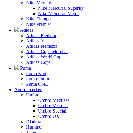
Nike Mercurial
Nike Mercurial Superfly
Nike Mercurial Vapor
Nike Tiempo
Nike Premier
Adidas
Adidas Predator
Adidas X
Adidas Nemeziz
Adidas Copa Mundial
Adidas World Cup
Adidas Copa
Puma
Puma King
Puma Future
Puma ONE
Andre mærker
Umbro
Umbro Medusae
Umbro Velocita
Umbro Speciali
Umbro UX
Diadora
Hummel
Joma