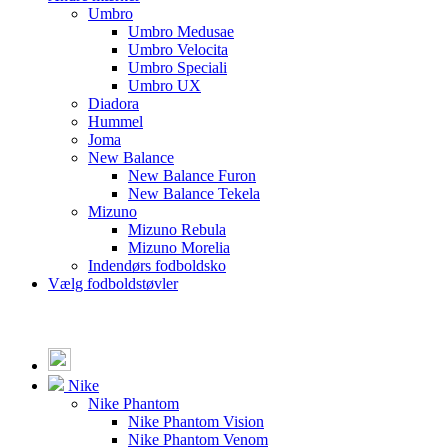
Umbro
Umbro Medusae
Umbro Velocita
Umbro Speciali
Umbro UX
Diadora
Hummel
Joma
New Balance
New Balance Furon
New Balance Tekela
Mizuno
Mizuno Rebula
Mizuno Morelia
Indendørs fodboldsko
Vælg fodboldstøvler
Nike
Nike Phantom
Nike Phantom Vision
Nike Phantom Venom