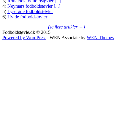
3)
Ronaldos fodboldstøvler [...]
4)
Neymars fodboldstøvler [...]
5)
Lyserøde fodboldstøvler
6)
Hvide fodboldstøvler
(se flere artikler →)
Fodboldstøvle.dk © 2015
Powered by WordPress
|
WEN Associate by
WEN Themes