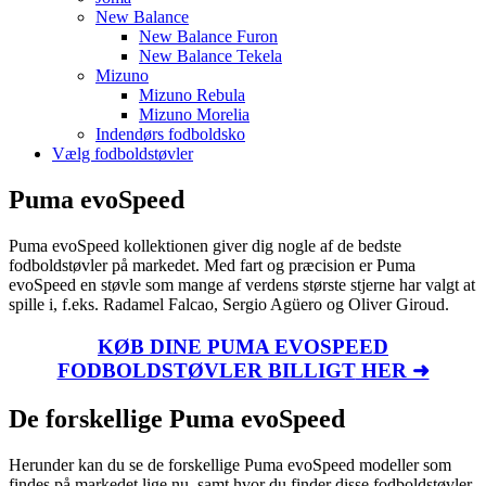
New Balance
New Balance Furon
New Balance Tekela
Mizuno
Mizuno Rebula
Mizuno Morelia
Indendørs fodboldsko
Vælg fodboldstøvler
Puma evoSpeed
Puma evoSpeed kollektionen giver dig nogle af de bedste
fodboldstøvler på markedet. Med fart og præcision er Puma
evoSpeed en støvle som mange af verdens største stjerne har valgt at
spille i, f.eks. Radamel Falcao, Sergio Agüero og Oliver Giroud.
KØB DINE
PUMA EVOSPEED
FODBOLDSTØVLER
BILLIGT
HER ➜
De forskellige Puma evoSpeed
Herunder kan du se de forskellige Puma evoSpeed modeller som
findes på markedet lige nu, samt hvor du finder disse fodboldstøvler