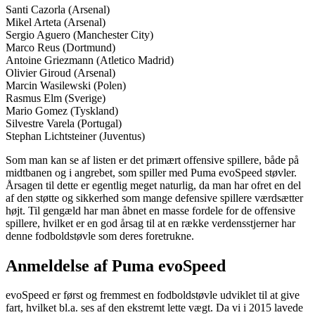
Santi Cazorla (Arsenal)
Mikel Arteta (Arsenal)
Sergio Aguero (Manchester City)
Marco Reus (Dortmund)
Antoine Griezmann (Atletico Madrid)
Olivier Giroud (Arsenal)
Marcin Wasilewski (Polen)
Rasmus Elm (Sverige)
Mario Gomez (Tyskland)
Silvestre Varela (Portugal)
Stephan Lichtsteiner (Juventus)
Som man kan se af listen er det primært offensive spillere, både på
midtbanen og i angrebet, som spiller med Puma evoSpeed støvler.
Årsagen til dette er egentlig meget naturlig, da man har ofret en del
af den støtte og sikkerhed som mange defensive spillere værdsætter
højt. Til gengæld har man åbnet en masse fordele for de offensive
spillere, hvilket er en god årsag til at en række verdensstjerner har
denne fodboldstøvle som deres foretrukne.
Anmeldelse af Puma evoSpeed
evoSpeed er først og fremmest en fodboldstøvle udviklet til at give
fart, hvilket bl.a. ses af den ekstremt lette vægt. Da vi i 2015 lavede