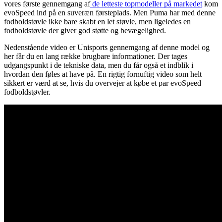
vores første gennemgang af
de letteste topmodeller på markedet
kom
evoSpeed ind på en suveræn førsteplads. Men Puma har med denne
fodboldstøvle ikke bare skabt en let støvle, men ligeledes en
fodboldstøvle der giver god støtte og bevægelighed.
Nedenstående video er Unisports gennemgang af denne model og
her får du en lang række brugbare informationer. Der tages
udgangspunkt i de tekniske data, men du får også et indblik i
hvordan den føles at have på. En rigtig fornuftig video som helt
sikkert er værd at se, hvis du overvejer at købe et par evoSpeed
fodboldstøvler.